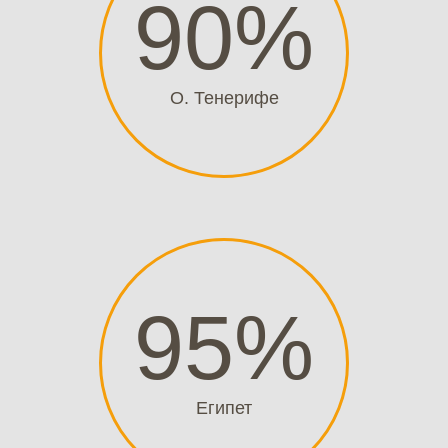
90
%
О. Тенерифе
95
%
Египет