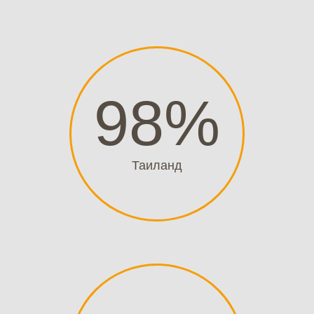
98
%
Таиланд