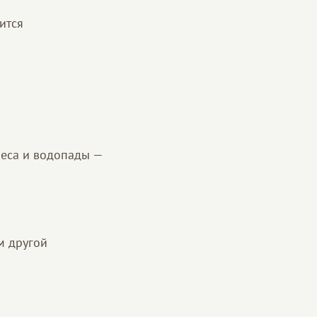
ится
леса и водопады —
м другой