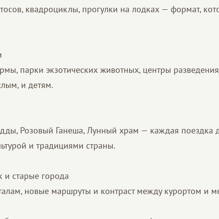
отосов, квадроциклы, прогулки на лодках — формат, ко
и
мы, парки экзотических животных, центры разведени
лым, и детям.
дды, Розовый Ганеша, Лунный храм — каждая поездка 
льтурой и традициями страны.
к и старые города
талам, новые маршруты и контраст между курортом и м