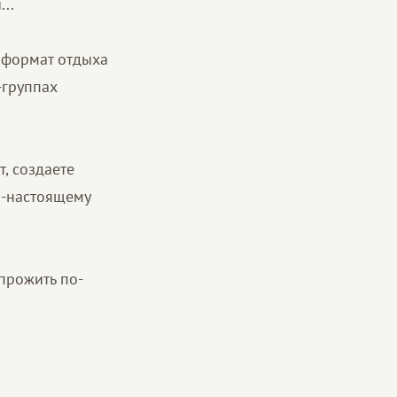
..
 формат отдыха
-группах
, создаете
о-настоящему
прожить по-