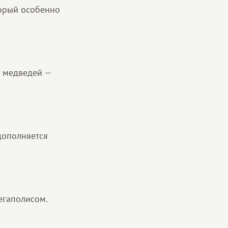
торый особенно
я медведей —
дополняется
егаполисом.